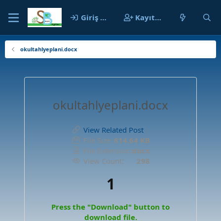
Giriş yap
Kayıt ol
okultahlyeplani.docx
okultahlyeplani.docx
View Related Post
File Size:
614.64 KB
File Extension:
docx
View Count:
298
1
Press the "Download" button to
download file.