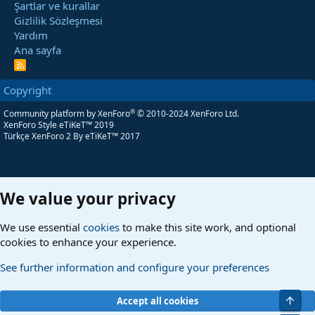
Şartlar ve kurallar
Gizlilik Sözleşmesi
Yardım
Ana sayfa
R
S
S
Copyright
®
Community platform by XenForo
© 2010-2024 XenForo Ltd.
XenForo Style eTiKeT™ 2019
Türkçe XenForo 2
By eTiKeT™ 2017
We value your privacy
We use essential
cookies
to make this site work, and optional
cookies to enhance your experience.
See further information and configure your preferences
Üst
Accept all cookies