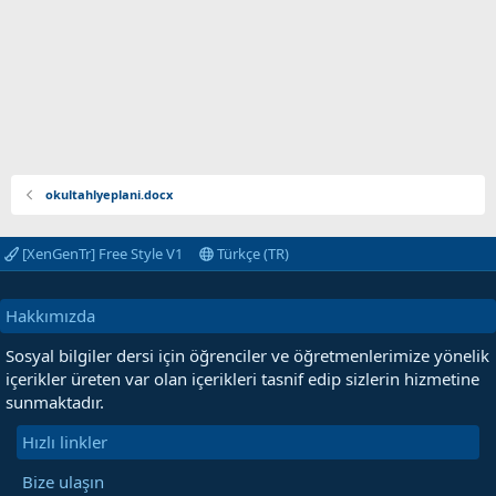
okultahlyeplani.docx
[XenGenTr] Free Style V1
Türkçe (TR)
Hakkımızda
Sosyal bilgiler dersi için öğrenciler ve öğretmenlerimize yönelik
içerikler üreten var olan içerikleri tasnif edip sizlerin hizmetine
sunmaktadır.
Hızlı linkler
Bize ulaşın