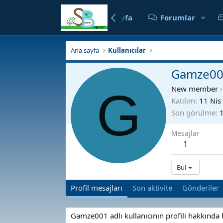
Ana sayfa
Forumlar
Ana sayfa
Kullanıcılar
Gamze0
G
New member
·
Katılım
11 Nis
Son görülme
Mesajlar
1
Bul
Profil mesajları
Son aktivite
Gönderiler
Gamze001 adlı kullanıcının profili hakkında