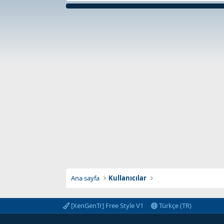
Ana sayfa
Kullanıcılar
[XenGenTr] Free Style V1
Türkçe (TR)