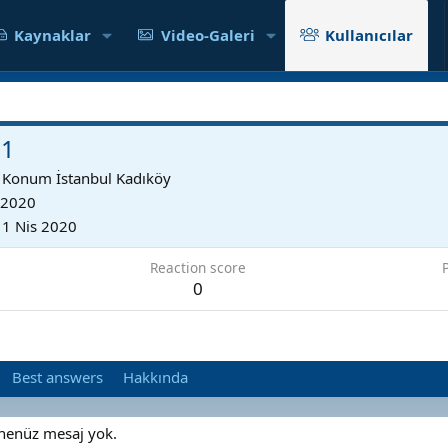
Kaynaklar
Video-Galeri
Kullanıcılar
01
Konum
İstanbul Kadıköy
 2020
11 Nis 2020
Reaction score
0
Best answers
Hakkında
 henüz mesaj yok.