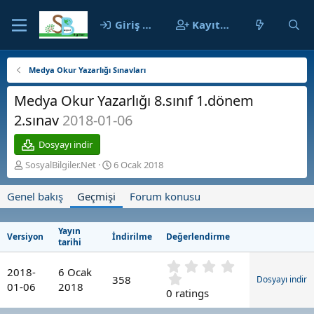
Giriş yap
Kayıt ol
Medya Okur Yazarlığı Sınavları
Medya Okur Yazarlığı 8.sınıf 1.dönem
2.sınav
2018-01-06
Dosyayı indir
Y
O
SosyalBilgiler.Net
6 Ocak 2018
a
l
z
u
Genel bakış
Geçmişi
Forum konusu
a
ş
r
t
u
Yayın
Versiyon
İndirilme
Değerlendirme
r
tarihi
u
0
l
2018-
6 Ocak
.
m
358
Dosyayı indir
01-06
2018
0
a
0 ratings
0
t