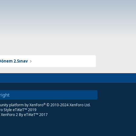
Dönem 2.Sınav
right
®
ity platform by XenForo
© 2010-2024 XenForo Ltd.
o Style eTiKeT™ 2019
 XenForo 2
By eTiKeT™ 2017