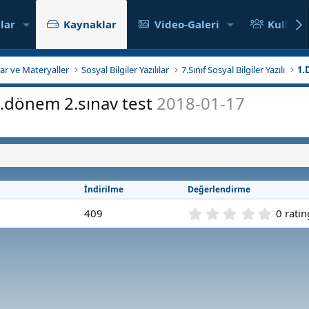
lar
Kaynaklar
Video-Galeri
Kullanıc
klar ve Materyaller
Sosyal Bilgiler Yazılılar
7.Sınıf Sosyal Bilgiler Yazılı
1.
f 1.dönem 2.sınav test
2018-01-17
İndirilme
Değerlendirme
0
409
0 ratin
.
0
0
y
ı
l
d