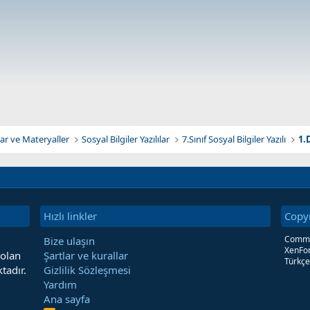
ı
z
(
l
a
r
)
klar ve Materyaller
Sosyal Bilgiler Yazılılar
7.Sınıf Sosyal Bilgiler Yazılı
1.
Hızlı linkler
Copy
Commun
Bize ulaşın
XenFor
 olan
Şartlar ve kurallar
Türkçe
tadır.
Gizlilik Sözleşmesi
Yardım
Ana sayfa