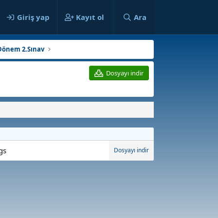
ılar
Giriş yap
Kayıt ol
Ara
Dönem 2.Sınav
Dosyayı indir
gs
Dosyayı indir