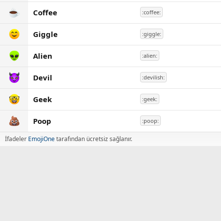
Coffee
:coffee:
Giggle
:giggle:
Alien
:alien:
Devil
:devilish:
Geek
:geek:
Poop
:poop:
İfadeler
EmojiOne
tarafından ücretsiz sağlanır.