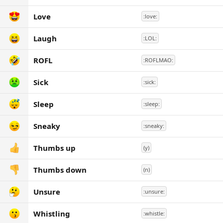
Love
:love:
Laugh
:LOL:
ROFL
:ROFLMAO:
Sick
:sick:
Sleep
:sleep:
Sneaky
:sneaky:
Thumbs up
(y)
Thumbs down
(n)
Unsure
:unsure:
Whistling
:whistle: