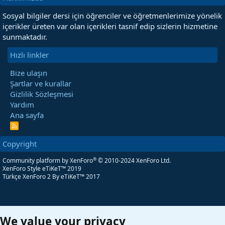
Sosyal bilgiler dersi için öğrenciler ve öğretmenlerimize yönelik
içerikler üreten var olan içerikleri tasnif edip sizlerin hizmetine
sunmaktadır.
Hızlı linkler
Bize ulaşın
Şartlar ve kurallar
Gizlilik Sözleşmesi
Yardım
Ana sayfa
R
S
S
Copyright
®
Community platform by XenForo
© 2010-2024 XenForo Ltd.
XenForo Style eTiKeT™ 2019
Türkçe XenForo 2
By eTiKeT™ 2017
We value your privacy