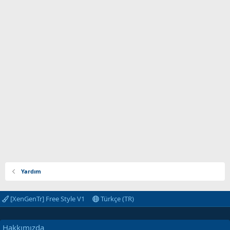
Yardım
[XenGenTr] Free Style V1
Türkçe (TR)
Hakkımızda