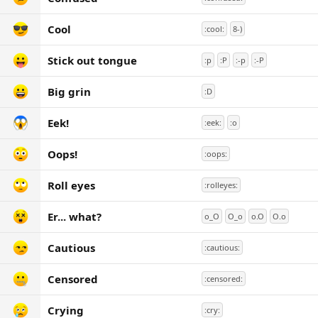
Cool
:cool:
8-)
Stick out tongue
:p
:P
:-p
:-P
Big grin
:D
Eek!
:eek:
:o
Oops!
:oops:
Roll eyes
:rolleyes:
Er... what?
o_O
O_o
o.O
O.o
Cautious
:cautious:
Censored
:censored:
Crying
:cry: