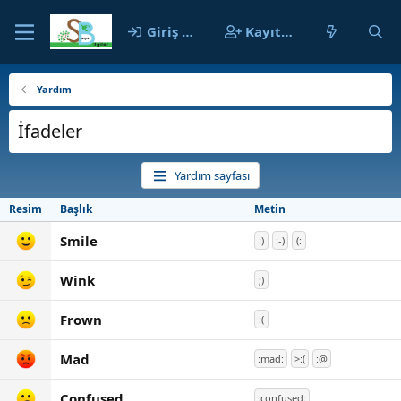
Giriş yap
Kayıt ol
Yardım
İfadeler
Yardım sayfası
Resim
Başlık
Metin
Smile
:)
:-)
(:
Wink
;)
Frown
:(
Mad
:mad:
>:(
:@
Confused
:confused: